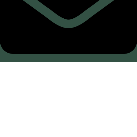
Ventas a mayoristas: info@candilesmallorca.com
LEGAL
Aviso legal
Política de privacidad
Política de cookies (UE)
Política de envíos y devoluciones