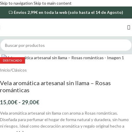
Skip to navigation
Skip to main content
Envíos
2,99€
en toda la web (solo hasta el 14 de Agosto)
Haga Click para agrandar
DESTACADO
Inicio
/
Clásicos
Vela aromática artesanal sin llama – Rosas
románticas
15,00
€
-
29,00
€
Vela aromática artesanal sin llama con aroma a Rosas románticas.
Diseñada para perfumar el hogar de forma natural y duradera, sin humo
ni riesgos. Ideal como decoración aromática y regalo original hecho a