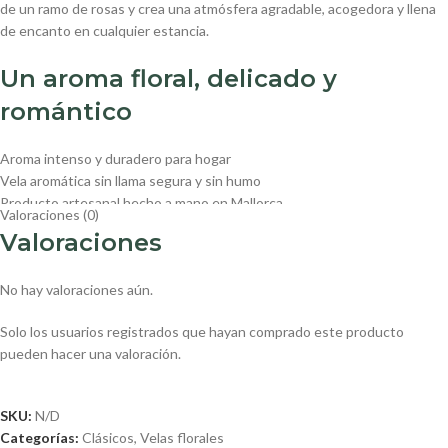
de un ramo de rosas y crea una atmósfera agradable, acogedora y llena
de encanto en cualquier estancia.
Un aroma floral, delicado y
romántico
Aroma intenso y duradero para hogar
Vela aromática sin llama segura y sin humo
Producto artesanal hecho a mano en Mallorca
Valoraciones (0)
Ideal como regalo original y decoración aromática
Valoraciones
Fragancia natural para salón, dormitorio o baño
Tamaños de las Velas de Rosas
No hay valoraciones aún.
Pequeño: (Alto:8 cm,Diametro:9cm)
Solo los usuarios registrados que hayan comprado este producto
Mediano: (Alto:9 cm, Diametro:11 cm)
pueden hacer una valoración.
Grande: (Alto:11 cm,Diametro:12 cm)
SKU:
N/D
Categorías:
Clásicos
,
Velas florales