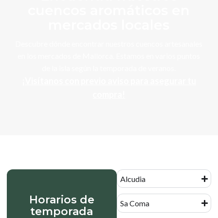
cuencos aromáticos en
mercados locales
Descubre dónde encontrar nuestros cuencos artesanales
en los mercados de Mallorca. Estamos en varios puntos
de la isla según la temporada de veranos.
¡Visítanos con previo aviso para asegurar tu
compra!
Alcudia
Horarios de
Sa Coma
temporada