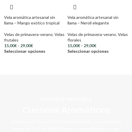
Vela aromática artesanal sin
Vela aromática artesanal sin
llama – Mango exótico tropical
llama – Neroli elegante
Velas de primavera-verano
,
Velas
Velas de primavera-verano
,
Velas
frutales
florales
15,00
€
-
29,00
€
15,00
€
-
29,00
€
Seleccionar opciones
Seleccionar opciones
CA'N DILES MALLORCA
Cuencos Aromáticos
¿Alguna vez un aroma te ha transportado a un momento
especial? En Ca’n Diles Mallorca, te ayudamos a crear