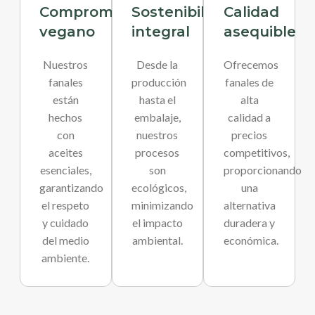
Compromiso
Sostenibilidad
Calidad
vegano
integral
asequible
Nuestros
Desde la
Ofrecemos
fanales
producción
fanales de
están
hasta el
alta
hechos
embalaje,
calidad a
con
nuestros
precios
aceites
procesos
competitivos,
esenciales,
son
proporcionando
garantizando
ecológicos,
una
el respeto
minimizando
alternativa
y cuidado
el impacto
duradera y
del medio
ambiental.
económica.
ambiente.