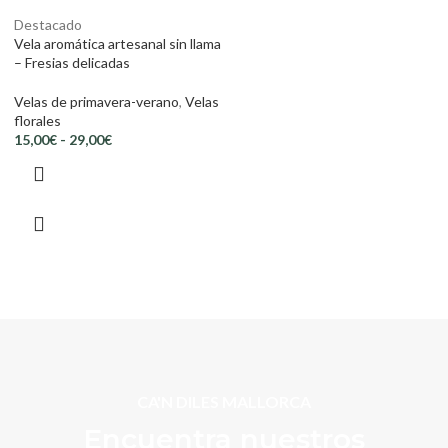
Destacado
Vela aromática artesanal sin llama
– Fresias delicadas
Velas de primavera-verano
,
Velas
florales
15,00
€
-
29,00
€
CA'N DILES MALLORCA
Encuentra nuestros