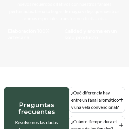
nuevos recuerdos olfativos con nuestros fanales
perfumados. Llena tu hogar de magia y deja que nuestros
aromas especiales transformen tu día a día.
Elaboración 100%
Calidad y aroma en un
artesanal
solo producto
¿Qué diferencia hay
entre un fanal aromático
Preguntas
y una vela convencional?
frecuentes
¿Cuánto tiempo dura el
Resolvemos las dudas
aroma de los fanales?