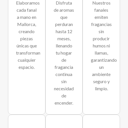
Elaboramos
Disfruta
Nuestros
cada fanal
de aromas
fanales
a mano en
que
emiten
Mallorca,
perduran
fragancias
creando
hasta 12
sin
piezas
meses,
producir
únicas que
llenando
humos ni
transforman
tu hogar
llamas,
cualquier
de
garantizando
espacio.
fragancia
un
continua
ambiente
sin
seguro y
necesidad
limpio.
de
encender.