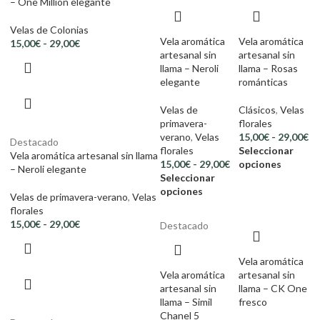
– One Million elegante
Velas de Colonias
Vela aromática
Vela aromática
15,00
€
-
29,00
€
artesanal sin
artesanal sin
llama – Neroli
llama – Rosas
elegante
románticas
Velas de
Clásicos
,
Velas
primavera-
florales
verano
,
Velas
15,00
€
-
29,00
€
Destacado
florales
Seleccionar
Vela aromática artesanal sin llama
15,00
€
-
29,00
€
opciones
– Neroli elegante
Seleccionar
opciones
Velas de primavera-verano
,
Velas
florales
15,00
€
-
29,00
€
Destacado
Vela aromática
Vela aromática
artesanal sin
artesanal sin
llama – CK One
llama – Simil
fresco
Chanel 5