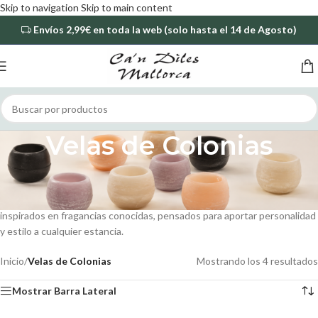
Skip to navigation
Skip to main content
Envíos
2,99€
en toda la web (solo hasta el 14 de Agosto)
Velas de Colonias
Las
velas de colonia
son perfectas para quienes buscan perfumar su
hogar con aromas elegantes, frescos y reconocibles. En Ca’n Diles
Mallorca encontrarás una selección de fanales y cuencos aromáticos
inspirados en fragancias conocidas, pensados para aportar personalidad
y estilo a cualquier estancia.
Inicio
/
Velas de Colonias
Mostrando los 4 resultados
Mostrar Barra Lateral